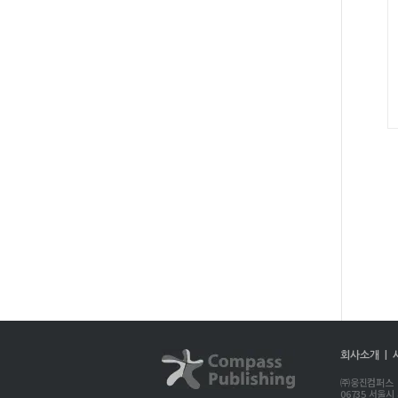
회사소개 |
㈜웅진컴퍼스 대표
06735 서울시