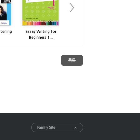
stening
Essay Writing for
Basic Skills for the
Beginners 1 ...
TOEFL iBT...