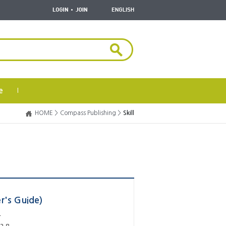
e
|
HOME >
Compass Publishing >
Skill
r's Guide)
r